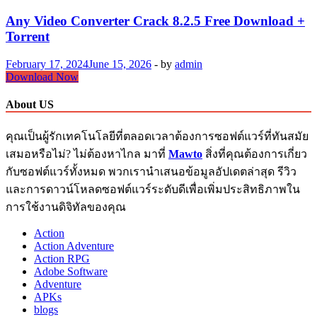
Crack
8.8.68
Any Video Converter Crack 8.2.5 Free Download +
Free
Torrent
Download
+
February 17, 2024
June 15, 2026
-
by
admin
Keygen
Any
Download Now
Video
Converter
About US
Crack
8.2.5
คุณเป็นผู้รักเทคโนโลยีที่ตลอดเวลาต้องการซอฟต์แวร์ที่ทันสมัย
Free
Download
เสมอหรือไม่? ไม่ต้องหาไกล มาที่
Mawto
สิ่งที่คุณต้องการเกี่ยว
+
กับซอฟต์แวร์ทั้งหมด พวกเรานำเสนอข้อมูลอัปเดตล่าสุด รีวิว
Torrent
และการดาวน์โหลดซอฟต์แวร์ระดับดีเพื่อเพิ่มประสิทธิภาพใน
การใช้งานดิจิทัลของคุณ
Action
Action Adventure
Action RPG
Adobe Software
Adventure
APKs
blogs