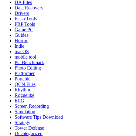
DA Files
Data Recovery
Drivers
Flash Tools
FRP Tools
Game PC
Guides
Horror
Indie
macOS
mobile tool
PC Benchmark
Photo Editing
Platformer
Portable
QCN Files
Rhythm
Roguelike
RPG
Screen Recording
Simulation
Software Tips Download
Strategy
Tower Defense
Uncategorized