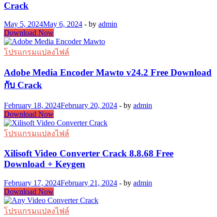
Crack
May 5, 2024
May 6, 2024
-
by
admin
Format
Download Now
Factory
Mawto
โปรแกรมแปลงไฟล์
v5.18.0
Free
Adobe Media Encoder Mawto v24.2 Free Download
Download
กับ Crack
กับ
Crack
February 18, 2024
February 20, 2024
-
by
admin
Adobe
Download Now
Media
Encoder
โปรแกรมแปลงไฟล์
Mawto
v24.2
Xilisoft Video Converter Crack 8.8.68 Free
Free
Download + Keygen
Download
กับ
February 17, 2024
February 21, 2024
-
by
admin
Crack
Xilisoft
Download Now
Video
Converter
โปรแกรมแปลงไฟล์