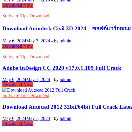
Adobe
Download Now
Bridge
CC
Software Tips Download
2020
Full
Download Autodesk Civil 3D 2024 – ซอฟต์แวร์ออกแบ
Crack
2024
May 6, 2024
May 7, 2024
-
by
admin
Download
Download Now
Autodesk
Civil
Software Tips Download
3D
2024
Adobe InDesign CC 2020 v17.0.1.105 Full Crack
–
ซอฟต์แวร์
May 6, 2024
May 7, 2024
-
by
admin
Adobe
Download Now
ออกแบบ
InDesign
โครงสร้าง
CC
Software Tips Download
2020
พื้น
v17.0.1.105
Download Autocad 2012 32bit/64bit Full Crack Lates
ฐาน
Full
ระดับ
Crack
May 6, 2024
May 7, 2024
-
by
admin
มือ
Download
Download Now
Autocad
อาชีพ