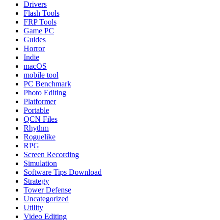
Drivers
Flash Tools
FRP Tools
Game PC
Guides
Horror
Indie
macOS
mobile tool
PC Benchmark
Photo Editing
Platformer
Portable
QCN Files
Rhythm
Roguelike
RPG
Screen Recording
Simulation
Software Tips Download
Strategy
Tower Defense
Uncategorized
Utility
Video Editing