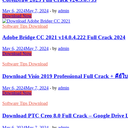
Full
Crack
May 6, 2024
May 7, 2024
-
by
admin
CorelDraw
Download Now
2023
Full
Software Tips Download
Crack
v24.5.0.733
Adobe Bridge CC 2021 v14.0.4.222 Full Crack 2024
May 6, 2024
May 7, 2024
-
by
admin
Adobe
Download Now
Bridge
CC
Software Tips Download
2021
v14.0.4.222
Download Visio 2019 Professional Full Crack + คีย์ใบ
Full
Crack
May 6, 2024
May 7, 2024
-
by
admin
2024
Download
Download Now
Visio
2019
Software Tips Download
Professional
Full
Download PTC Creo 8.0 Full Crack – Google Drive 
Crack
+
May 6, 2024
May 7, 2024
-
by
admin