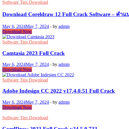
2012
Software Tips Download
✅
32bit/64bit
Full
Download Coreldraw 12 Full Crack Software – คำแน
Crack
Latest
May 6, 2024
May 7, 2024
-
by
admin
Version
Download
Download Now
2024
Coreldraw
12
Software Tips Download
Full
Crack
Camtasia 2023 Full Crack
Software
–
May 6, 2024
May 7, 2024
-
by
admin
คำ
Camtasia
Download Now
2023
แนะนำ
Full
Software Tips Download
ใน
Crack
การ
Adobe Indesign CC 2022 v17.4.0.51 Full Crack
ติด
May 6, 2024
May 7, 2024
-
by
admin
ตั้ง
Adobe
Download Now
Indesign
CC
Software Tips Download
2022
v17.4.0.51
CorelDraw 2023 Full Crack v24.5.0.733