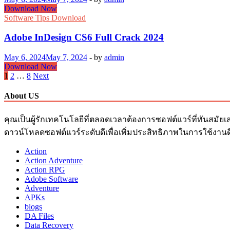
คีย์
Download
Download Now
ใบ
PTC
Software Tips Download
Creo
อนุญาต
8.0
Adobe InDesign CS6 Full Crack 2024
ใหม่
Full
Crack
ที่
May 6, 2024
May 7, 2024
-
by
admin
–
Adobe
Download Now
ใช้
Google
InDesign
Posts
1
2
…
8
Next
งาน
Drive
CS6
pagination
Link
อยู่
Full
About US
+
Crack
2024
คำ
2024
คุณเป็นผู้รักเทคโนโลยีที่ตลอดเวลาต้องการซอฟต์แวร์ที่ทันสมัยเ
แนะนำ
ดาวน์โหลดซอฟต์แวร์ระดับดีเพื่อเพิ่มประสิทธิภาพในการใช้งานด
ใน
การ
Action
Action Adventure
ติด
Action RPG
ตั้ง
Adobe Software
2024
Adventure
APKs
blogs
DA Files
Data Recovery