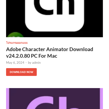
โปรแกรมออกแบบ
Adobe Character Animator Download
v24.2.0.80 PC For Mac
May 6, 2024
-
by
admin
DOWNLOAD NOW