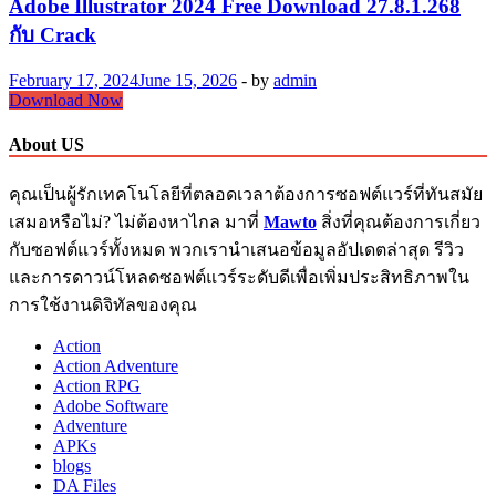
Adobe Illustrator 2024 Free Download 27.8.1.268
กับ Crack
February 17, 2024
June 15, 2026
-
by
admin
Adobe
Download Now
Illustrator
2024
About US
Free
Download
คุณเป็นผู้รักเทคโนโลยีที่ตลอดเวลาต้องการซอฟต์แวร์ที่ทันสมัย
27.8.1.268
เสมอหรือไม่? ไม่ต้องหาไกล มาที่
Mawto
สิ่งที่คุณต้องการเกี่ยว
กับ
Crack
กับซอฟต์แวร์ทั้งหมด พวกเรานำเสนอข้อมูลอัปเดตล่าสุด รีวิว
และการดาวน์โหลดซอฟต์แวร์ระดับดีเพื่อเพิ่มประสิทธิภาพใน
การใช้งานดิจิทัลของคุณ
Action
Action Adventure
Action RPG
Adobe Software
Adventure
APKs
blogs
DA Files