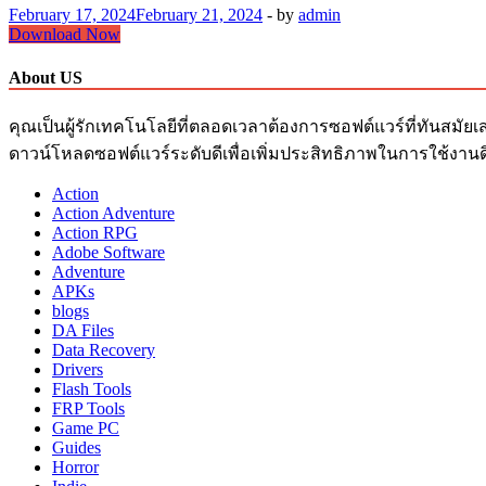
February 17, 2024
February 21, 2024
-
by
admin
Anydesk
Download Now
Full
Crack
About US
8.0.8
Mawto
คุณเป็นผู้รักเทคโนโลยีที่ตลอดเวลาต้องการซอฟต์แวร์ที่ทันสมัยเ
Free
Download
ดาวน์โหลดซอฟต์แวร์ระดับดีเพื่อเพิ่มประสิทธิภาพในการใช้งานด
สำหรับ
Action
PC
Action Adventure
2024
Action RPG
Adobe Software
Adventure
APKs
blogs
DA Files
Data Recovery
Drivers
Flash Tools
FRP Tools
Game PC
Guides
Horror