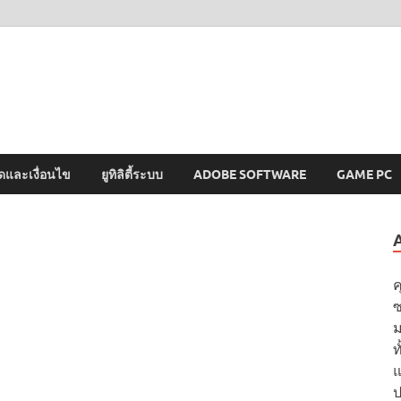
MAWTO
ดาวน์โหลดโปรแกรมฟรี ตัวเต็มถาวร ใหม่ 2023 ไม่ครอบลิงค์
ดและเงื่อนไข
ยูทิลิตี้ระบบ
ADOBE SOFTWARE
GAME PC
ค
ซ
ม
ท
แ
ป