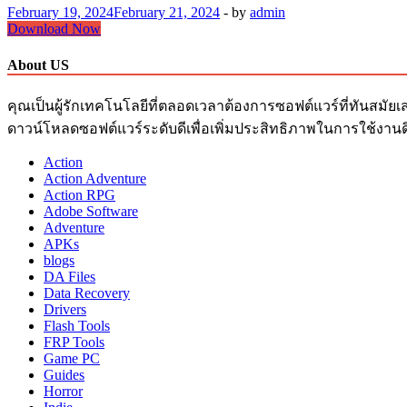
February 19, 2024
February 21, 2024
-
by
admin
CyberLink
Download Now
PowerDVD
ถาวร
About US
23.0.1303.62
Crack
คุณเป็นผู้รักเทคโนโลยีที่ตลอดเวลาต้องการซอฟต์แวร์ที่ทันสมัยเ
Free
ดาวน์โหลดซอฟต์แวร์ระดับดีเพื่อเพิ่มประสิทธิภาพในการใช้งานด
Download
+
Action
Keygen
Action Adventure
Action RPG
Adobe Software
Adventure
APKs
blogs
DA Files
Data Recovery
Drivers
Flash Tools
FRP Tools
Game PC
Guides
Horror