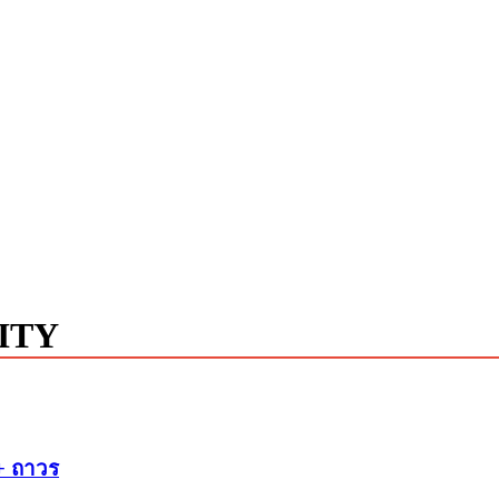
ITY
 + ถาวร