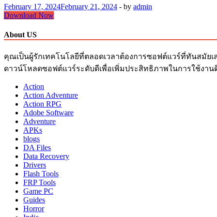
February 17, 2024
February 21, 2024
-
by
admin
Eset
Download Now
Internet
Security
About US
Key
18.0.17.0
คุณเป็นผู้รักเทคโนโลยีที่ตลอดเวลาต้องการซอฟต์แวร์ที่ทันสมัยเ
2023
Download
ดาวน์โหลดซอฟต์แวร์ระดับดีเพื่อเพิ่มประสิทธิภาพในการใช้งานด
+
Action
ถาวร
Action Adventure
Action RPG
Adobe Software
Adventure
APKs
blogs
DA Files
Data Recovery
Drivers
Flash Tools
FRP Tools
Game PC
Guides
Horror