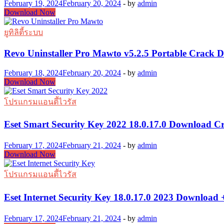
February 19, 2024
February 20, 2024
-
by
admin
Eset
Download Now
Nod32
Antivirus
ยูทิลิตี้ระบบ
Key
2022
Revo Uninstaller Pro Mawto v5.2.5 Portable Crack 
18.0.17.0
Crack
February 18, 2024
February 20, 2024
-
by
admin
Free
Revo
Download Now
Download
Uninstaller
Pro
โปรแกรมแอนตี้ไวรัส
Mawto
v5.2.5
Eset Smart Security Key 2022 18.0.17.0 Download C
Portable
Crack
Download
February 17, 2024
February 21, 2024
-
by
admin
Eset
Download Now
Smart
Security
โปรแกรมแอนตี้ไวรัส
Key
2022
Eset Internet Security Key 18.0.17.0 2023 Download
18.0.17.0
Download
Crack
February 17, 2024
February 21, 2024
-
by
admin