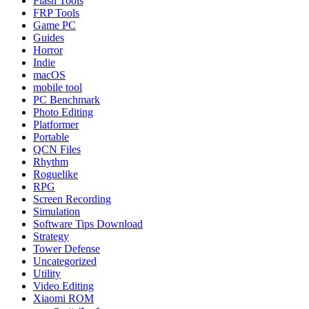
Flash Tools
FRP Tools
Game PC
Guides
Horror
Indie
macOS
mobile tool
PC Benchmark
Photo Editing
Platformer
Portable
QCN Files
Rhythm
Roguelike
RPG
Screen Recording
Simulation
Software Tips Download
Strategy
Tower Defense
Uncategorized
Utility
Video Editing
Xiaomi ROM