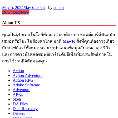
May 5, 2024
May 6, 2024
-
by
admin
Fineprint
Download Now
Full
Crack
About US
11.46
Free
คุณเป็นผู้รักเทคโนโลยีที่ตลอดเวลาต้องการซอฟต์แวร์ที่ทันสมัย
Download
+
เสมอหรือไม่? ไม่ต้องหาไกล มาที่
Mawto
สิ่งที่คุณต้องการเกี่ยว
Keygen
กับซอฟต์แวร์ทั้งหมด พวกเรานำเสนอข้อมูลอัปเดตล่าสุด รีวิว
และการดาวน์โหลดซอฟต์แวร์ระดับดีเพื่อเพิ่มประสิทธิภาพใน
การใช้งานดิจิทัลของคุณ
Action
Action Adventure
Action RPG
Adobe Software
Adventure
APKs
blogs
DA Files
Data Recovery
Drivers