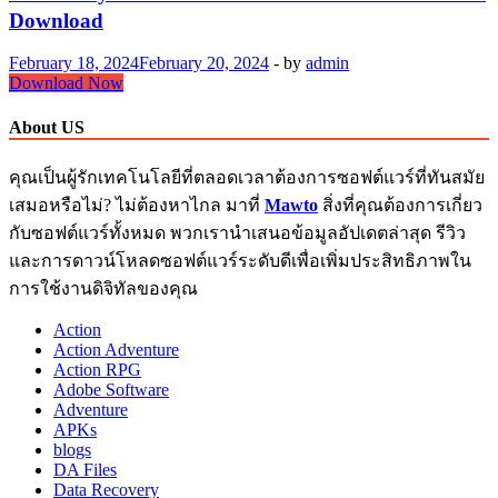
Download
February 18, 2024
February 20, 2024
-
by
admin
GOM
Download Now
Player
Plus
About US
ถาวร
2.3.92.5362
คุณเป็นผู้รักเทคโนโลยีที่ตลอดเวลาต้องการซอฟต์แวร์ที่ทันสมัย
Full
เสมอหรือไม่? ไม่ต้องหาไกล มาที่
Mawto
สิ่งที่คุณต้องการเกี่ยว
Crack
Free
กับซอฟต์แวร์ทั้งหมด พวกเรานำเสนอข้อมูลอัปเดตล่าสุด รีวิว
Download
และการดาวน์โหลดซอฟต์แวร์ระดับดีเพื่อเพิ่มประสิทธิภาพใน
การใช้งานดิจิทัลของคุณ
Action
Action Adventure
Action RPG
Adobe Software
Adventure
APKs
blogs
DA Files
Data Recovery