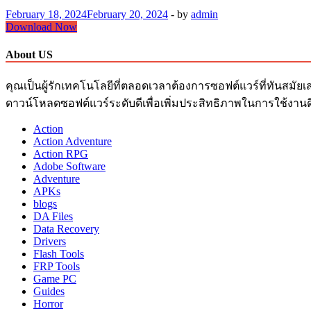
February 18, 2024
February 20, 2024
-
by
admin
GOM
Download Now
Player
Plus
About US
ถาวร
2.3.92.5362
คุณเป็นผู้รักเทคโนโลยีที่ตลอดเวลาต้องการซอฟต์แวร์ที่ทันสมัยเ
Full
ดาวน์โหลดซอฟต์แวร์ระดับดีเพื่อเพิ่มประสิทธิภาพในการใช้งานด
Crack
Free
Action
Download
Action Adventure
Action RPG
Adobe Software
Adventure
APKs
blogs
DA Files
Data Recovery
Drivers
Flash Tools
FRP Tools
Game PC
Guides
Horror