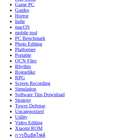
Game PC
Guides
Horror
Indie
macOS
mobile tool
PC Benchmark
Photo Editing
Platformer
Portable
QCN Files
Rhythm
Roguelike
RPG
Screen Recording
Simulation
Software Tips Download
Strategy
Tower Defense
Uncategorized
Utility
Video Editing
Xiaomi ROM
การบีบอัดไฟล์