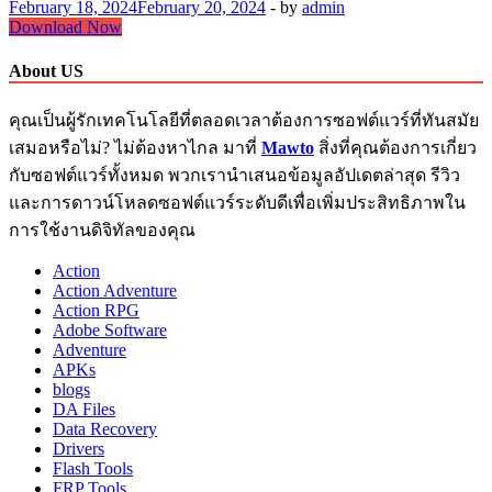
February 18, 2024
February 20, 2024
-
by
admin
IObit
Download Now
Uninstaller
Pro
About US
Download
13.2.0.5
คุณเป็นผู้รักเทคโนโลยีที่ตลอดเวลาต้องการซอฟต์แวร์ที่ทันสมัย
Full
Crack
เสมอหรือไม่? ไม่ต้องหาไกล มาที่
Mawto
สิ่งที่คุณต้องการเกี่ยว
กับซอฟต์แวร์ทั้งหมด พวกเรานำเสนอข้อมูลอัปเดตล่าสุด รีวิว
และการดาวน์โหลดซอฟต์แวร์ระดับดีเพื่อเพิ่มประสิทธิภาพใน
การใช้งานดิจิทัลของคุณ
Action
Action Adventure
Action RPG
Adobe Software
Adventure
APKs
blogs
DA Files
Data Recovery
Drivers
Flash Tools
FRP Tools