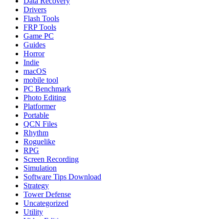
Data Recovery
Drivers
Flash Tools
FRP Tools
Game PC
Guides
Horror
Indie
macOS
mobile tool
PC Benchmark
Photo Editing
Platformer
Portable
QCN Files
Rhythm
Roguelike
RPG
Screen Recording
Simulation
Software Tips Download
Strategy
Tower Defense
Uncategorized
Utility