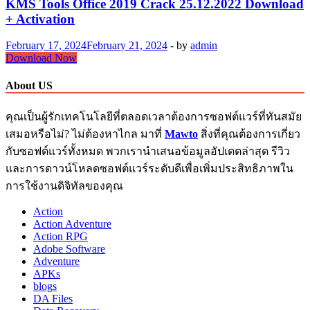
KMS Tools Office 2019 Crack 25.12.2022 Download
+ Activation
February 17, 2024
February 21, 2024
-
by
admin
KMS
Download Now
Tools
Office
About US
2019
Crack
คุณเป็นผู้รักเทคโนโลยีที่ตลอดเวลาต้องการซอฟต์แวร์ที่ทันสมัย
25.12.2022
Download
เสมอหรือไม่? ไม่ต้องหาไกล มาที่
Mawto
สิ่งที่คุณต้องการเกี่ยว
+
กับซอฟต์แวร์ทั้งหมด พวกเรานำเสนอข้อมูลอัปเดตล่าสุด รีวิว
Activation
และการดาวน์โหลดซอฟต์แวร์ระดับดีเพื่อเพิ่มประสิทธิภาพใน
การใช้งานดิจิทัลของคุณ
Action
Action Adventure
Action RPG
Adobe Software
Adventure
APKs
blogs
DA Files