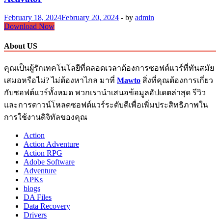
February 18, 2024
February 20, 2024
-
by
admin
Kmsauto
Download Now
Net
ดาวน์โหลด
About US
11.2.1
กับ
คุณเป็นผู้รักเทคโนโลยีที่ตลอดเวลาต้องการซอฟต์แวร์ที่ทันสมัย
Crack
เสมอหรือไม่? ไม่ต้องหาไกล มาที่
Mawto
สิ่งที่คุณต้องการเกี่ยว
+
กับซอฟต์แวร์ทั้งหมด พวกเรานำเสนอข้อมูลอัปเดตล่าสุด รีวิว
Activator
และการดาวน์โหลดซอฟต์แวร์ระดับดีเพื่อเพิ่มประสิทธิภาพใน
การใช้งานดิจิทัลของคุณ
Action
Action Adventure
Action RPG
Adobe Software
Adventure
APKs
blogs
DA Files
Data Recovery
Drivers