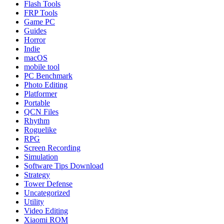
Flash Tools
FRP Tools
Game PC
Guides
Horror
Indie
macOS
mobile tool
PC Benchmark
Photo Editing
Platformer
Portable
QCN Files
Rhythm
Roguelike
RPG
Screen Recording
Simulation
Software Tips Download
Strategy
Tower Defense
Uncategorized
Utility
Video Editing
Xiaomi ROM