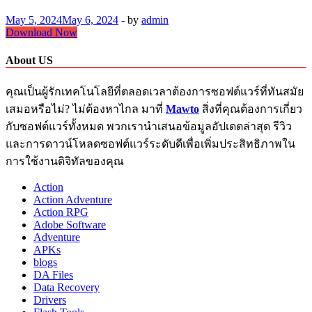
May 5, 2024
May 6, 2024
-
by
admin
Malwarebyte
Download Now
Crack
Mawto
About US
5.1.3.110
PC
คุณเป็นผู้รักเทคโนโลยีที่ตลอดเวลาต้องการซอฟต์แวร์ที่ทันสมัย
Free
Download
เสมอหรือไม่? ไม่ต้องหาไกล มาที่
Mawto
สิ่งที่คุณต้องการเกี่ยว
กับซอฟต์แวร์ทั้งหมด พวกเรานำเสนอข้อมูลอัปเดตล่าสุด รีวิว
และการดาวน์โหลดซอฟต์แวร์ระดับดีเพื่อเพิ่มประสิทธิภาพใน
การใช้งานดิจิทัลของคุณ
Action
Action Adventure
Action RPG
Adobe Software
Adventure
APKs
blogs
DA Files
Data Recovery
Drivers