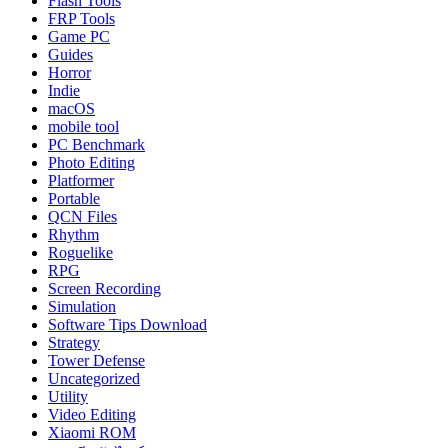
Flash Tools
FRP Tools
Game PC
Guides
Horror
Indie
macOS
mobile tool
PC Benchmark
Photo Editing
Platformer
Portable
QCN Files
Rhythm
Roguelike
RPG
Screen Recording
Simulation
Software Tips Download
Strategy
Tower Defense
Uncategorized
Utility
Video Editing
Xiaomi ROM