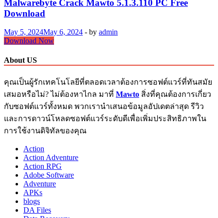
Malwarebyte Crack Mawto 5.1.3.110 PC Free
Download
May 5, 2024
May 6, 2024
-
by
admin
Malwarebyte
Download Now
Crack
Mawto
About US
5.1.3.110
PC
คุณเป็นผู้รักเทคโนโลยีที่ตลอดเวลาต้องการซอฟต์แวร์ที่ทันสมัย
Free
Download
เสมอหรือไม่? ไม่ต้องหาไกล มาที่
Mawto
สิ่งที่คุณต้องการเกี่ยว
กับซอฟต์แวร์ทั้งหมด พวกเรานำเสนอข้อมูลอัปเดตล่าสุด รีวิว
และการดาวน์โหลดซอฟต์แวร์ระดับดีเพื่อเพิ่มประสิทธิภาพใน
การใช้งานดิจิทัลของคุณ
Action
Action Adventure
Action RPG
Adobe Software
Adventure
APKs
blogs
DA Files