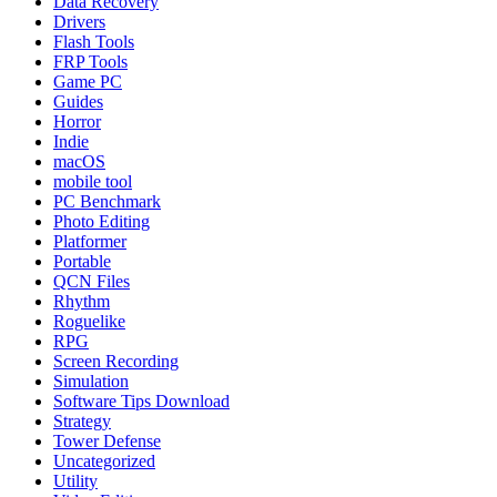
Data Recovery
Drivers
Flash Tools
FRP Tools
Game PC
Guides
Horror
Indie
macOS
mobile tool
PC Benchmark
Photo Editing
Platformer
Portable
QCN Files
Rhythm
Roguelike
RPG
Screen Recording
Simulation
Software Tips Download
Strategy
Tower Defense
Uncategorized
Utility