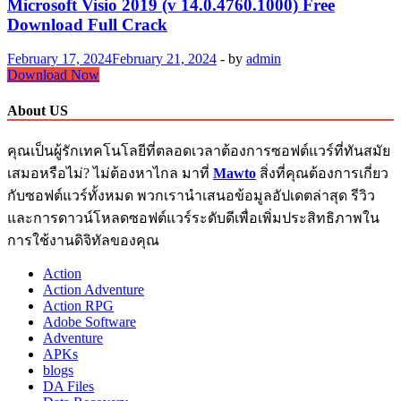
Microsoft Visio 2019 (v 14.0.4760.1000) Free
Download Full Crack
February 17, 2024
February 21, 2024
-
by
admin
Microsoft
Download Now
Visio
2019
About US
(v
14.0.4760.1000)
คุณเป็นผู้รักเทคโนโลยีที่ตลอดเวลาต้องการซอฟต์แวร์ที่ทันสมัย
Free
Download
เสมอหรือไม่? ไม่ต้องหาไกล มาที่
Mawto
สิ่งที่คุณต้องการเกี่ยว
Full
กับซอฟต์แวร์ทั้งหมด พวกเรานำเสนอข้อมูลอัปเดตล่าสุด รีวิว
Crack
และการดาวน์โหลดซอฟต์แวร์ระดับดีเพื่อเพิ่มประสิทธิภาพใน
การใช้งานดิจิทัลของคุณ
Action
Action Adventure
Action RPG
Adobe Software
Adventure
APKs
blogs
DA Files