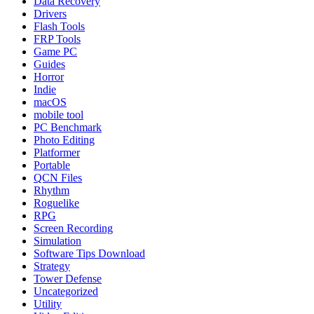
Data Recovery
Drivers
Flash Tools
FRP Tools
Game PC
Guides
Horror
Indie
macOS
mobile tool
PC Benchmark
Photo Editing
Platformer
Portable
QCN Files
Rhythm
Roguelike
RPG
Screen Recording
Simulation
Software Tips Download
Strategy
Tower Defense
Uncategorized
Utility