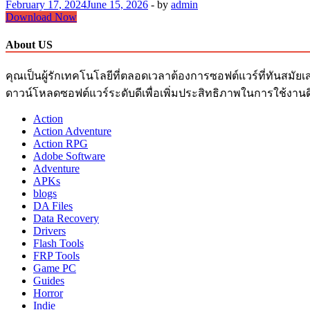
February 17, 2024
June 15, 2026
-
by
admin
Picsart
Download Now
Pro
Free
About US
Download
v24.3.3
คุณเป็นผู้รักเทคโนโลยีที่ตลอดเวลาต้องการซอฟต์แวร์ที่ทันสมัยเ
Mod
Apk
ดาวน์โหลดซอฟต์แวร์ระดับดีเพื่อเพิ่มประสิทธิภาพในการใช้งานด
For
PC
Action
Action Adventure
Action RPG
Adobe Software
Adventure
APKs
blogs
DA Files
Data Recovery
Drivers
Flash Tools
FRP Tools
Game PC
Guides
Horror
Indie