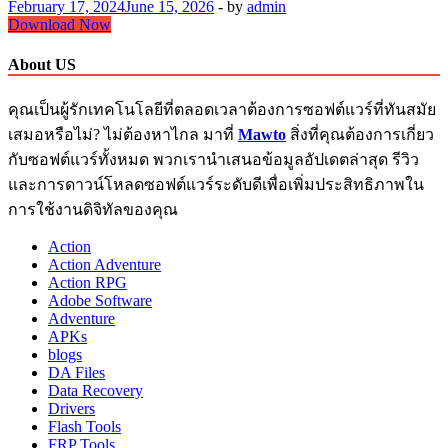
February 17, 2024
June 15, 2026
-
by
admin
Rhinoceros
Download Now
3D
Crack
About US
8.2
Free
คุณเป็นผู้รักเทคโนโลยีที่ตลอดเวลาต้องการซอฟต์แวร์ที่ทันสมัย
Download
+
เสมอหรือไม่? ไม่ต้องหาไกล มาที่
Mawto
สิ่งที่คุณต้องการเกี่ยว
Torrent
กับซอฟต์แวร์ทั้งหมด พวกเรานำเสนอข้อมูลอัปเดตล่าสุด รีวิว
และการดาวน์โหลดซอฟต์แวร์ระดับดีเพื่อเพิ่มประสิทธิภาพใน
การใช้งานดิจิทัลของคุณ
Action
Action Adventure
Action RPG
Adobe Software
Adventure
APKs
blogs
DA Files
Data Recovery
Drivers
Flash Tools
FRP Tools