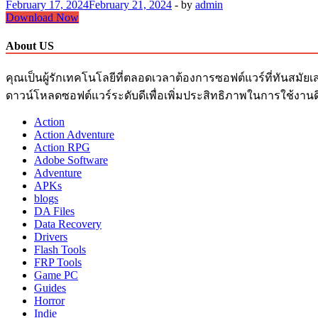
February 17, 2024
February 21, 2024
-
by
admin
Sound
Download Now
Forge
Pro
About US
Crack
17.0.2.109
คุณเป็นผู้รักเทคโนโลยีที่ตลอดเวลาต้องการซอฟต์แวร์ที่ทันสมัยเ
Free
Download
ดาวน์โหลดซอฟต์แวร์ระดับดีเพื่อเพิ่มประสิทธิภาพในการใช้งานด
+
Keygen
Action
Action Adventure
Action RPG
Adobe Software
Adventure
APKs
blogs
DA Files
Data Recovery
Drivers
Flash Tools
FRP Tools
Game PC
Guides
Horror
Indie