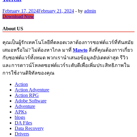
February 17, 2024
February 21, 2024
-
by
admin
The
Download Now
Sims
4
About US
โหลด
ฟรี
คุณเป็นผู้รักเทคโนโลยีที่ตลอดเวลาต้องการซอฟต์แวร์ที่ทันสมัย
Mod
เสมอหรือไม่? ไม่ต้องหาไกล มาที่
Mawto
สิ่งที่คุณต้องการเกี่ยว
Crack
กับซอฟต์แวร์ทั้งหมด พวกเรานำเสนอข้อมูลอัปเดตล่าสุด รีวิว
(2023.07.20)
+
และการดาวน์โหลดซอฟต์แวร์ระดับดีเพื่อเพิ่มประสิทธิภาพใน
Torrent
การใช้งานดิจิทัลของคุณ
Action
Action Adventure
Action RPG
Adobe Software
Adventure
APKs
blogs
DA Files
Data Recovery
Drivers