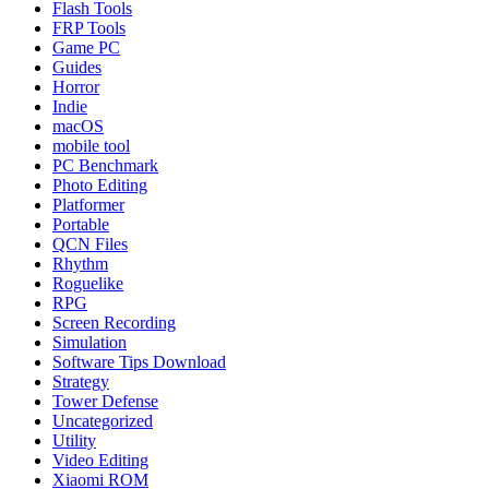
Flash Tools
FRP Tools
Game PC
Guides
Horror
Indie
macOS
mobile tool
PC Benchmark
Photo Editing
Platformer
Portable
QCN Files
Rhythm
Roguelike
RPG
Screen Recording
Simulation
Software Tips Download
Strategy
Tower Defense
Uncategorized
Utility
Video Editing
Xiaomi ROM