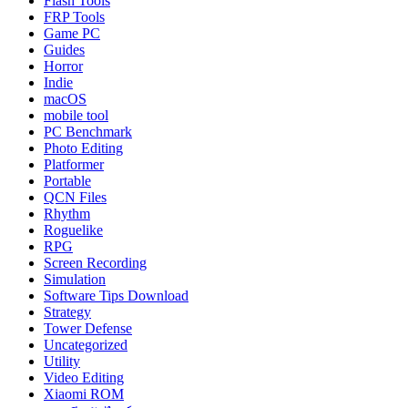
Flash Tools
FRP Tools
Game PC
Guides
Horror
Indie
macOS
mobile tool
PC Benchmark
Photo Editing
Platformer
Portable
QCN Files
Rhythm
Roguelike
RPG
Screen Recording
Simulation
Software Tips Download
Strategy
Tower Defense
Uncategorized
Utility
Video Editing
Xiaomi ROM