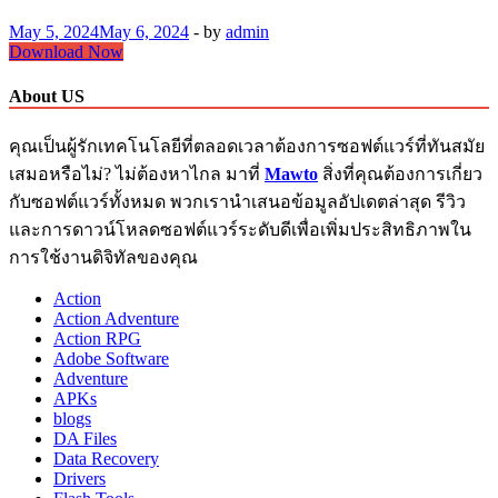
May 5, 2024
May 6, 2024
-
by
admin
Topaz
Download Now
Video
AI
About US
Full
Crack
คุณเป็นผู้รักเทคโนโลยีที่ตลอดเวลาต้องการซอฟต์แวร์ที่ทันสมัย
5.0.3
Free
เสมอหรือไม่? ไม่ต้องหาไกล มาที่
Mawto
สิ่งที่คุณต้องการเกี่ยว
Download
กับซอฟต์แวร์ทั้งหมด พวกเรานำเสนอข้อมูลอัปเดตล่าสุด รีวิว
+
และการดาวน์โหลดซอฟต์แวร์ระดับดีเพื่อเพิ่มประสิทธิภาพใน
Torrent
การใช้งานดิจิทัลของคุณ
Action
Action Adventure
Action RPG
Adobe Software
Adventure
APKs
blogs
DA Files
Data Recovery
Drivers