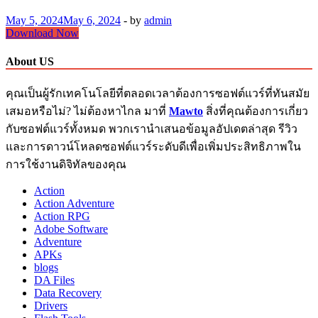
May 5, 2024
May 6, 2024
-
by
admin
4K
Download Now
Video
Downloader
About US
Crack
v5.1.72
คุณเป็นผู้รักเทคโนโลยีที่ตลอดเวลาต้องการซอฟต์แวร์ที่ทันสมัย
For
PC
เสมอหรือไม่? ไม่ต้องหาไกล มาที่
Mawto
สิ่งที่คุณต้องการเกี่ยว
Download
กับซอฟต์แวร์ทั้งหมด พวกเรานำเสนอข้อมูลอัปเดตล่าสุด รีวิว
และการดาวน์โหลดซอฟต์แวร์ระดับดีเพื่อเพิ่มประสิทธิภาพใน
การใช้งานดิจิทัลของคุณ
Action
Action Adventure
Action RPG
Adobe Software
Adventure
APKs
blogs
DA Files
Data Recovery
Drivers