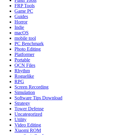
Flash Tools
FRP Tools
Game PC
Guides
Horror
Indie
macOS
mobile tool
PC Benchmark
Photo Editing
Platformer
Portable
QCN Files
Rhythm
Roguelike
RPG
Screen Recording
Simulation
Software Tips Download
Strategy
Tower Defense
Uncategorized
Utility
Video Editing
Xiaomi ROM