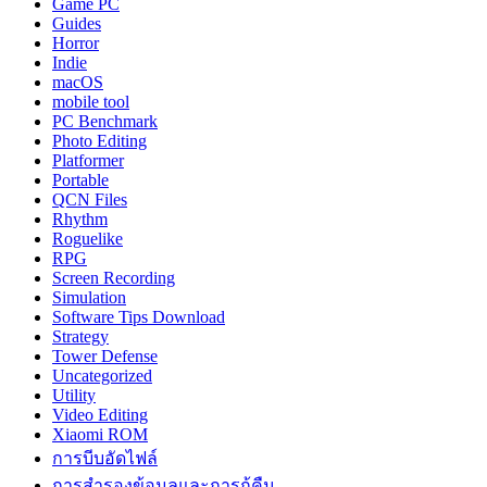
Game PC
Guides
Horror
Indie
macOS
mobile tool
PC Benchmark
Photo Editing
Platformer
Portable
QCN Files
Rhythm
Roguelike
RPG
Screen Recording
Simulation
Software Tips Download
Strategy
Tower Defense
Uncategorized
Utility
Video Editing
Xiaomi ROM
การบีบอัดไฟล์
การสำรองข้อมูลและการกู้คืน