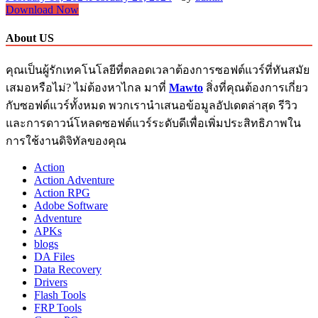
V-
Download Now
Ray
Sketchup
About US
Download
v6.10.08
คุณเป็นผู้รักเทคโนโลยีที่ตลอดเวลาต้องการซอฟต์แวร์ที่ทันสมัย
กับ
เสมอหรือไม่? ไม่ต้องหาไกล มาที่
Mawto
สิ่งที่คุณต้องการเกี่ยว
Crack
2024
กับซอฟต์แวร์ทั้งหมด พวกเรานำเสนอข้อมูลอัปเดตล่าสุด รีวิว
และการดาวน์โหลดซอฟต์แวร์ระดับดีเพื่อเพิ่มประสิทธิภาพใน
การใช้งานดิจิทัลของคุณ
Action
Action Adventure
Action RPG
Adobe Software
Adventure
APKs
blogs
DA Files
Data Recovery
Drivers
Flash Tools
FRP Tools