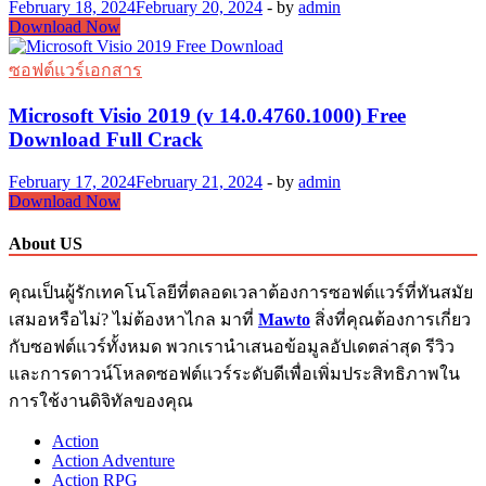
February 18, 2024
February 20, 2024
-
by
admin
Microsoft
Download Now
Visio
2016
ซอฟต์แวร์เอกสาร
Crack
Download
Microsoft Visio 2019 (v 14.0.4760.1000) Free
2023
Download Full Crack
February 17, 2024
February 21, 2024
-
by
admin
Microsoft
Download Now
Visio
2019
About US
(v
14.0.4760.1000)
คุณเป็นผู้รักเทคโนโลยีที่ตลอดเวลาต้องการซอฟต์แวร์ที่ทันสมัย
Free
Download
เสมอหรือไม่? ไม่ต้องหาไกล มาที่
Mawto
สิ่งที่คุณต้องการเกี่ยว
Full
กับซอฟต์แวร์ทั้งหมด พวกเรานำเสนอข้อมูลอัปเดตล่าสุด รีวิว
Crack
และการดาวน์โหลดซอฟต์แวร์ระดับดีเพื่อเพิ่มประสิทธิภาพใน
การใช้งานดิจิทัลของคุณ
Action
Action Adventure
Action RPG