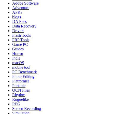
Adobe Software
Adventure
APKs
blogs
DA Files
Data Recovery
Drivers
Flash Tools
FRP Tools
Game PC
Guides
Horror
Indie
macOS
mobile tool
PC Benchmark
Photo Editing
Platformer
Portable
QCN Files
Rhythm
Roguelike
RPG
Screen Recording
Simulation