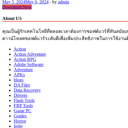
May 5, 2024
May 6, 2024
-
by
admin
WinToUSB
Download Now
Pro
Crack
About US
8.8
Free
คุณเป็นผู้รักเทคโนโลยีที่ตลอดเวลาต้องการซอฟต์แวร์ที่ทันสมัยเ
Download
For
ดาวน์โหลดซอฟต์แวร์ระดับดีเพื่อเพิ่มประสิทธิภาพในการใช้งานด
PC
+
Action
Torrent
Action Adventure
Action RPG
Adobe Software
Adventure
APKs
blogs
DA Files
Data Recovery
Drivers
Flash Tools
FRP Tools
Game PC
Guides
Horror
Indie