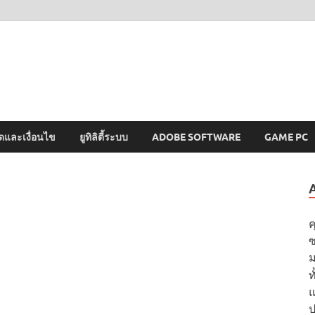
MAWTO
ดาวน์โหลดโปรแกรมฟรี ตัวเต็มถาวร ใหม่ 2023 ไม่ครอบลิงค์
ดและเงื่อนไข
ยูทิลิตี้ระบบ
ADOBE SOFTWARE
GAME PC
ค
ซ
ม
ท
แ
ป