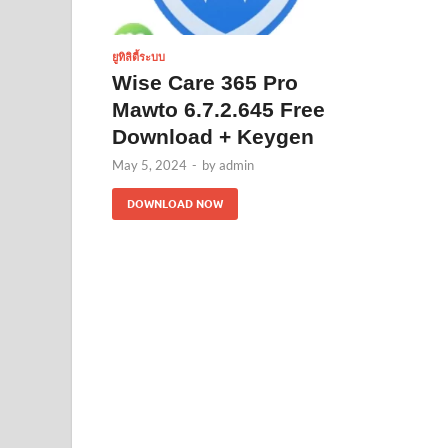
ยูทิลิตี้ระบบ
Wise Care 365 Pro
Mawto 6.7.2.645 Free
Download + Keygen
May 5, 2024
-
by
admin
DOWNLOAD NOW