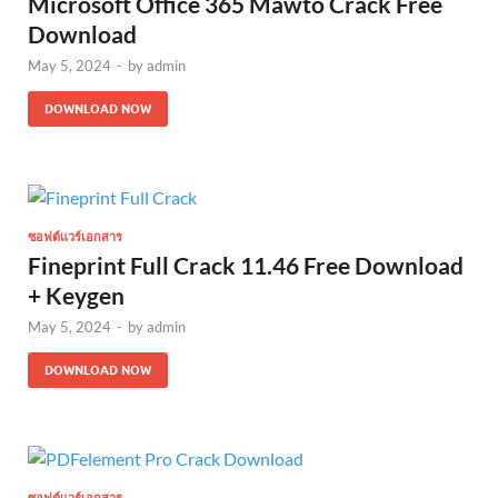
Microsoft Office 365 Mawto Crack Free
Download
May 5, 2024
-
by
admin
DOWNLOAD NOW
ซอฟต์แวร์เอกสาร
Fineprint Full Crack 11.46 Free Download
+ Keygen
May 5, 2024
-
by
admin
DOWNLOAD NOW