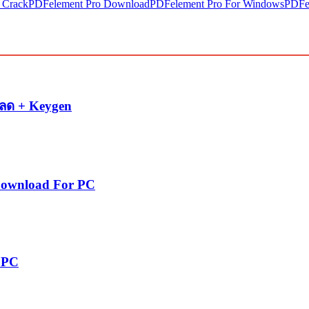
 Crack
PDFelement Pro Download
PDFelement Pro For Windows
PDFel
หลด + Keygen
 Download For PC
 PC