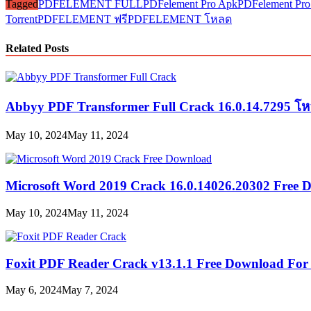
Tagged
PDFELEMENT FULL
PDFelement Pro Apk
PDFelement Pro
Torrent
PDFELEMENT ฟรี
PDFELEMENT โหลด
Related Posts
Abbyy PDF Transformer Full Crack 16.0.14.7295 โ
May 10, 2024
May 11, 2024
Microsoft Word 2019 Crack 16.0.14026.20302 Free
May 10, 2024
May 11, 2024
Foxit PDF Reader Crack v13.1.1 Free Download For
May 6, 2024
May 7, 2024