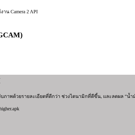
้งาน Camera 2 API
 (GCAM)
M
พด้วยรายละเอียดที่ดีกว่า ช่วงไดนามิกที่ดีขึ้น, และลดผล “น้ำมั
igher.apk