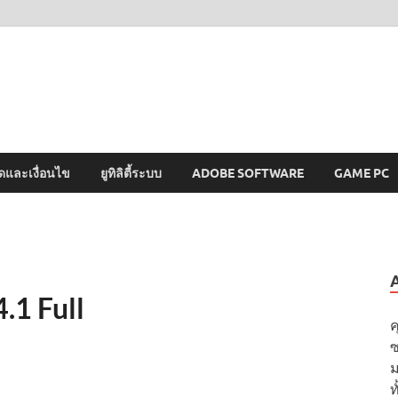
MAWTO
ดาวน์โหลดโปรแกรมฟรี ตัวเต็มถาวร ใหม่ 2023 ไม่ครอบลิงค์
ดและเงื่อนไข
ยูทิลิตี้ระบบ
ADOBE SOFTWARE
GAME PC
.1 Full
ค
ซ
ม
ท