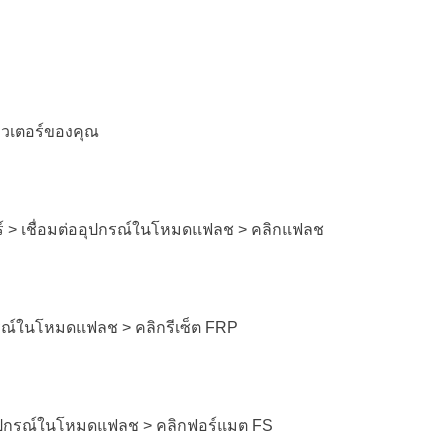
ิวเตอร์ของคุณ
์มแวร์ > เชื่อมต่ออุปกรณ์ในโหมดแฟลช > คลิกแฟลช
อุปกรณ์ในโหมดแฟลช > คลิกรีเซ็ต FRP
ต่ออุปกรณ์ในโหมดแฟลช > คลิกฟอร์แมต FS