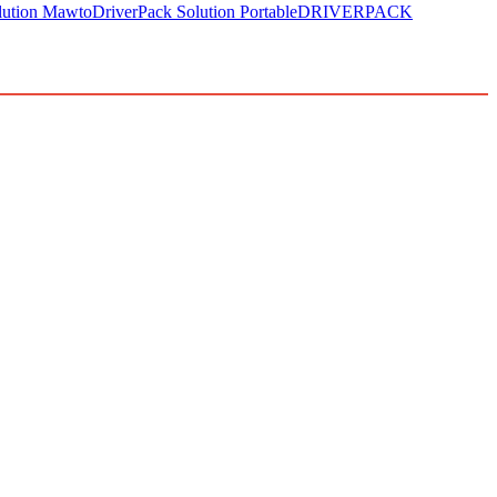
lution Mawto
DriverPack Solution Portable
DRIVERPACK