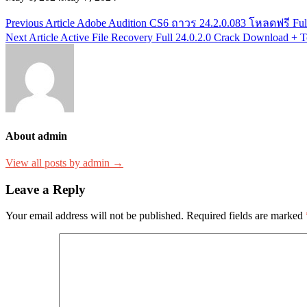
Post
Previous Article
Adobe Audition CS6 ถาวร 24.2.0.083 โหลดฟรี Full
Next Article
Active File Recovery Full 24.0.2.0 Crack Download + T
navigation
About admin
View all posts by admin →
Leave a Reply
Your email address will not be published.
Required fields are marked