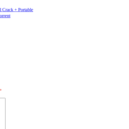
 Crack + Portable
orrent
*