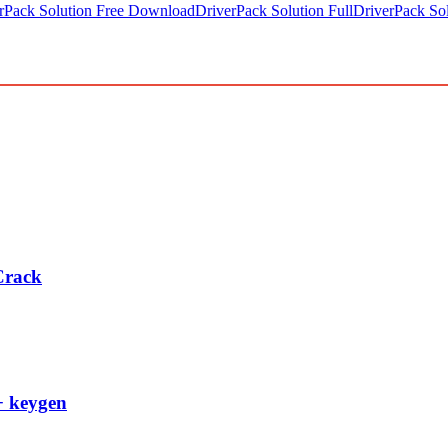
rPack Solution Free Download
DriverPack Solution Full
DriverPack So
Crack
+ keygen