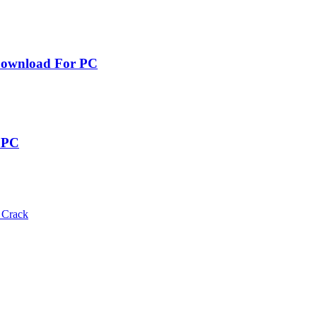
 Download For PC
 PC
 Crack